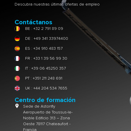
Descubra nuestras últimas ofertas de empleo
Contáctanos
BE : +32 2 791 89 09
DE : +49 341 33974400
ES : +34 910 483 157
FR : +33 1 39 56 99 30
IT : +39 06 45250 357
PT : +351 211 248 691
UK : +44 204 534 7655
Centro de formación
Sede de Astonfly
Aeropuerto de Toussus-le-
Noble Edificio 313 – Zona
Oeste 78117 Chateaufort -
Francia