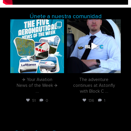
Únete a nuestra comunidad
astonflycenter
astonflycenter
Ago 3
Jul 28
✈️ Your Aviation
The adventure
News of the Week ✈️
continues at Astonfly
…
with Block C
…
51
0
136
1