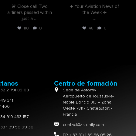
🚨 Close call! Two
✈️ Your Aviation News of
airliners passed within
the Week ✈️
just a
…
…
110
0
48
0
ctanos
Centro de formación
+32 2 791 89 09
Sede de Astonfly
Aeropuerto de Toussus-le-
+49 341
Noble Edificio 313 – Zona
4400
Oeste 78117 Chateaufort -
Francia
+34 910 483 157
contact@astonfly.com
+33 1 39 56 99 30
FR + 33 (0) 1 39 56 05 26