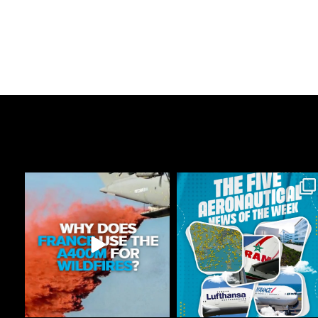
astonflycenter
astonflycenter
Ago 4
Ago 3