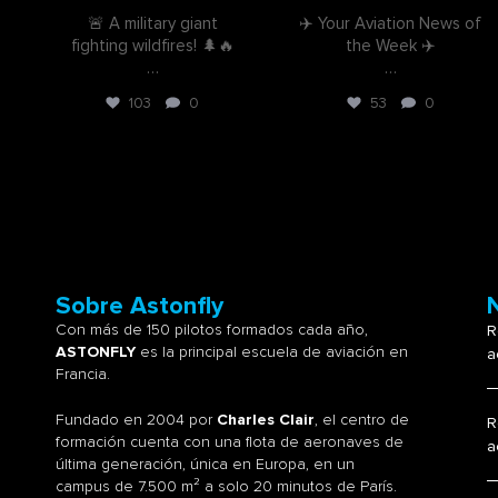
🚨 A military giant
✈️ Your Aviation News of
d
fighting wildfires! 🌲🔥
the Week ✈️
…
…
103
0
53
0
Sobre Astonfly
Con más de 150 pilotos formados cada año,
R
ASTONFLY
es la principal escuela de aviación en
a
Francia.
Fundado en 2004 por
Charles Clair
, el centro de
R
formación cuenta con una flota de aeronaves de
a
última generación, única en Europa, en un
campus de 7.500 m² a solo 20 minutos de París.