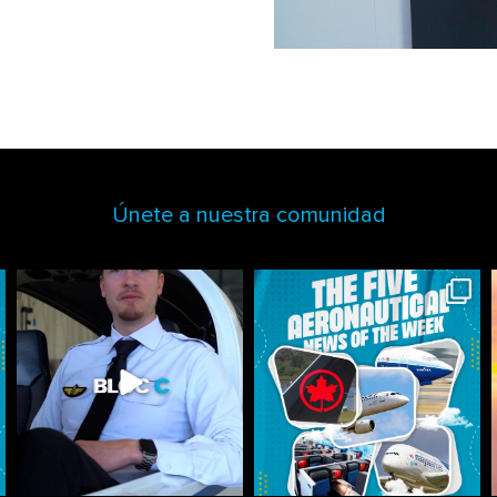
Únete a nuestra comunidad
astonflycenter
astonflycenter
Jul 28
Jul 27