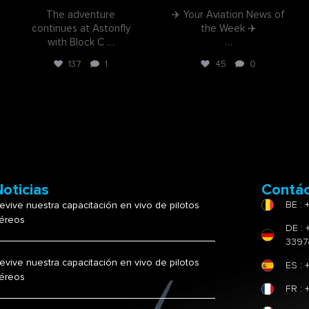
The adventure
✈️ Your Aviation News of
continues at Astonfly
the Week ✈️
with Block C
…
…
137
1
45
0
Noticias
Contá
BE : 
evive nuestra capacitación en vivo de pilotos
éreos
DE : 
3397
evive nuestra capacitación en vivo de pilotos
ES : 
éreos
FR : 