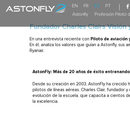
EN
FR
ES
PT
Astonfly
Profesión Piloto 
Fundador Charles Clairs Visión
En una entrevista reciente con
Piloto de aviación 
En él, analiza los valores que guían a Astonfly, sus
Ryanair.
AstonFly: Más de 20 años de éxito entrenando 
Desde su creación en 2003, AstonFly ha crecido h
pilotos de líneas aéreas. Charles Clair, fundador y 
evolución de la escuela, que capacita a cientos d
la excelencia.