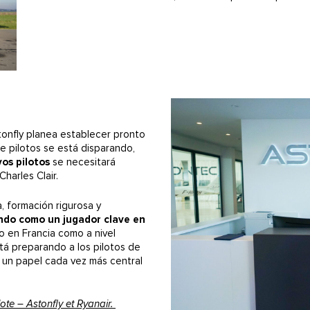
tonfly planea establecer pronto
e pilotos se está disparando,
os pilotos
se necesitará
harles Clair.
, formación rigurosa y
ando como un jugador clave en
o en Francia como a nivel
stá preparando a los pilotos de
 un papel cada vez más central
lote – Astonfly et Ryanair.