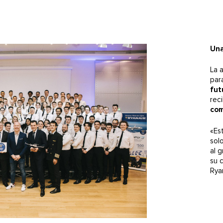
Una
La a
par
fut
rec
com
«Es
sol
al 
su 
Ryan