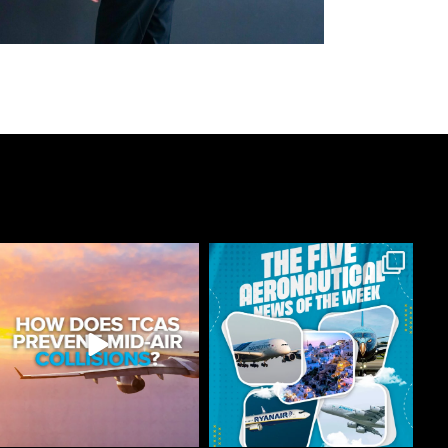
astonflycenter
astonflycenter
Jul 24
Jul 20