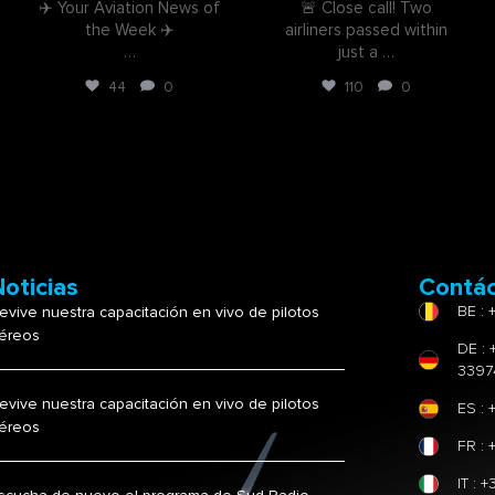
✈️ Your Aviation News of
🚨 Close call! Two
the Week ✈️
airliners passed within
…
just a
…
44
0
110
0
Noticias
Contá
BE : 
evive nuestra capacitación en vivo de pilotos
éreos
DE : 
3397
evive nuestra capacitación en vivo de pilotos
ES : 
éreos
FR : 
IT : 