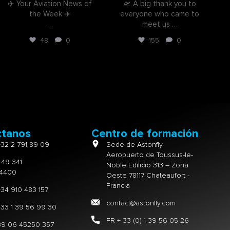
✈️ Your Aviation News of
🛫 A big thank you to
the Week ✈️
everyone who came to
…
meet us
…
48
0
155
0
ctanos
Centro de formación
+32 2 791 89 09
Sede de Astonfly
Aeropuerto de Toussus-le-
+49 341
Noble Edificio 313 – Zona
4400
Oeste 78117 Chateaufort -
Francia
+34 910 483 157
contact@astonfly.com
+33 1 39 56 99 30
FR + 33 (0) 1 39 56 05 26
+39 06 45250 357