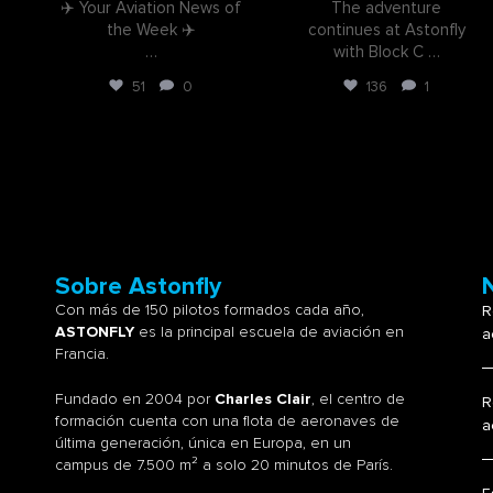
✈️ Your Aviation News of
The adventure
the Week ✈️
continues at Astonfly
…
with Block C
…
51
0
136
1
Sobre Astonfly
Con más de 150 pilotos formados cada año,
R
ASTONFLY
es la principal escuela de aviación en
a
Francia.
Fundado en 2004 por
Charles Clair
, el centro de
R
formación cuenta con una flota de aeronaves de
a
última generación, única en Europa, en un
campus de 7.500 m² a solo 20 minutos de París.