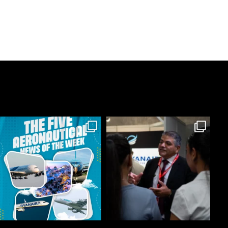
astonflycenter
astonflycenter
Jul 20
Jul 15