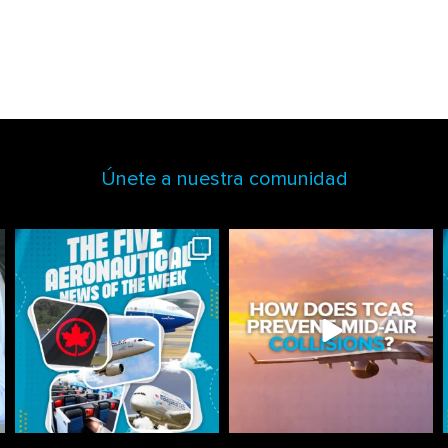
Únete a nuestra comunidad
astonflycenter
astonflycenter
Jul 27
Jul 24