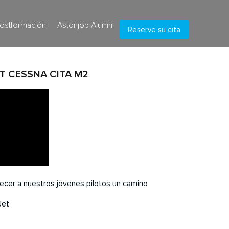
ostformación
Astonjob Alumni
Reserve su cita
ET CESSNA CITA M2
ecer a nuestros jóvenes pilotos un camino
Jet