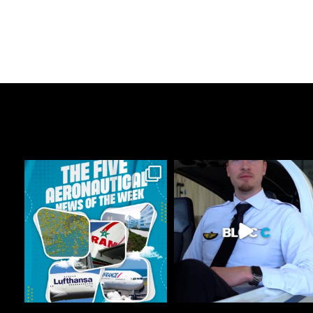
astonflycenter
astonflycenter
Ago 3
Jul 28