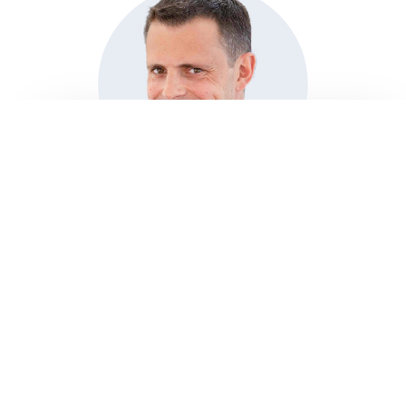
CHARLES CLAIR
Founding Chairman
Charles Clair, seit über 15 Jahren
Fluggesellschaftspilot, ist Gründungsvorsitzender
von Astonfly, das er 2004 gegründet hat. Mit
Leidenschaft für Luftfahrt und Bildung hat er seine
Expertise genutzt, um eine Einrichtung im Bereich
der Ausbildung zu entwickeln. Unter seiner
Führung und Vision hat sich Astonfly zu einer