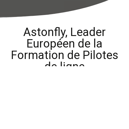
Astonfly, Leader
Européen de la
Formation de Pilotes
de ligne
Le choix de votre école de formation déterminera l’avenir
de votre carrière. C’est une décision stratégique qui mérite
une analyse rigoureuse et objective. Chez Astonfly, nous
considérons qu’être pilote de ligne ne se résume pas à
l’obtention d’une licence : c’est développer les
compétences techniques, la discipline et le
professionnalisme attendus par les compagnies aériennes
internationales.
Depuis plus de 20 ans, Astonfly investit continuellement